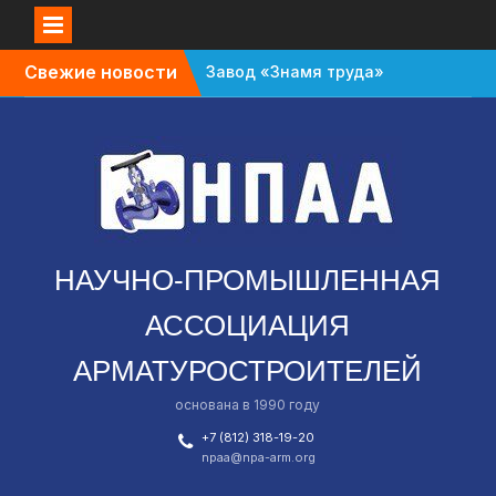
Перейти
Свежие новости
Завод «Знамя труда»
к
планируют признать
содержимому
банкротом
Газовый форум в
Санкт-Петербурге
перенесли с октября
на апрель
В Омской области
зафиксировали спад в
НАУЧНО-ПРОМЫШЛЕННАЯ
промышленности
АССОЦИАЦИЯ
АРМАТУРОСТРОИТЕЛЕЙ
основана в 1990 году
+7 (812) 318-19-20
npaa@npa-arm.org