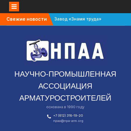
Перейти
Свежие новости
Завод «Знамя труда»
к
планируют признать
содержимому
банкротом
Газовый форум в
Санкт-Петербурге
перенесли с октября
на апрель
В Омской области
зафиксировали спад в
НАУЧНО-ПРОМЫШЛЕННАЯ
промышленности
АССОЦИАЦИЯ
АРМАТУРОСТРОИТЕЛЕЙ
основана в 1990 году
+7 (812) 318-19-20
npaa@npa-arm.org