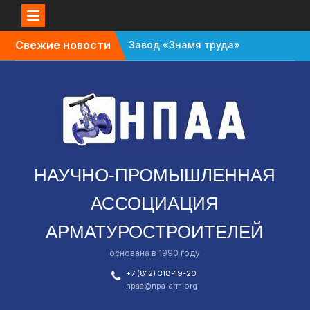
Свежие новости
Завод «Знамя труда»
планируют признать
банкротом
Газовый форум в
Санкт-Петербурге
перенесли с октября
на апрель
В Омской области
зафиксировали спад в
НАУЧНО-ПРОМЫШЛЕННАЯ
промышленности
АССОЦИАЦИЯ
АРМАТУРОСТРОИТЕЛЕЙ
основана в 1990 году
+7 (812) 318-19-20
npaa@npa-arm.org