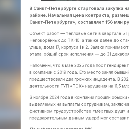
В Санкт-Петербурге стартовала закупка н
районе. Начальная цена контракта, разме
Санкт-Петербурга», составляет 156 млн ру
Объект работ — тепловые сети в квартале 5 Г
Непокорённых до ТК-10, а также далее до ст
улице, дома 17, корпуса 1 и 2. Заявки принимаю
этапа, общий срок исполнения — до 31 декабря
Напомним, что в мае 2025 года пост гендире
в компании с 2019 года. Его место занял бывш
предшествовали два громких инцидента. В 20
деятельности ГУП «ТЭК» нарушения на 11,5 мл
В ноябре 2024 года в компании прошли обыски
выделяемых на выплаты сотрудникам, заключи
фиктивном трудоустройстве «мёртвых душ» и
предварительным данным ущерб мог составить