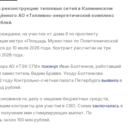
а реконструкцию тепловых сетей в Калининском
щённого АО «Топливно-энергетический комплекс
блей.
ражданки, на участке от дома 6 по проспекту
анции метро «Площадь Мужества» по Политехнической
тся до 10 июля 2026 года. Контракт рассчитан на три
 2028 года.
ктора АО «ТЭК СПб»
покинул
Иван Болтенков, работавший
ий заместитель Вадим Бравве. Уходу Болтенкова
22 году Контрольно-счётная палата Петербурга
выявила
в
рд рублей.
 силовиков по делу о хищении бюджетных средств,
вшим контракты для участия в СВО. Схема
заключалась
в
 получении ими стимулирующих выплат. По
 около 100 млн рублей.