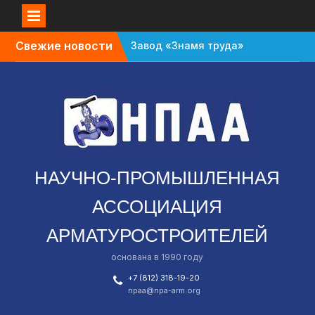
Перейти
Свежие новости
Завод «Знамя труда»
к
планируют признать
содержимому
банкротом
Газовый форум в
Санкт-Петербурге
перенесли с октября
на апрель
В Омской области
зафиксировали спад в
НАУЧНО-ПРОМЫШЛЕННАЯ
промышленности
АССОЦИАЦИЯ
АРМАТУРОСТРОИТЕЛЕЙ
основана в 1990 году
+7 (812) 318-19-20
npaa@npa-arm.org