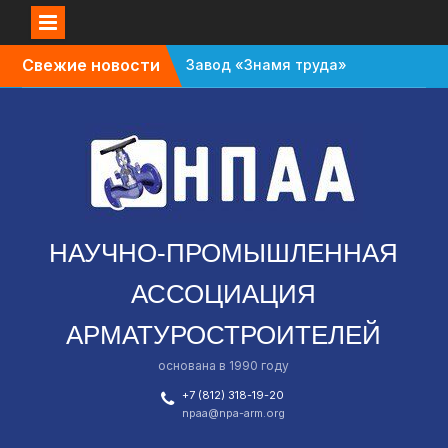
Свежие новости
Завод «Знамя труда»
планируют признать
банкротом
Газовый форум в
Санкт-Петербурге
перенесли с октября
на апрель
В Омской области
зафиксировали спад в
НАУЧНО-ПРОМЫШЛЕННАЯ
промышленности
АССОЦИАЦИЯ
АРМАТУРОСТРОИТЕЛЕЙ
основана в 1990 году
+7 (812) 318-19-20
npaa@npa-arm.org