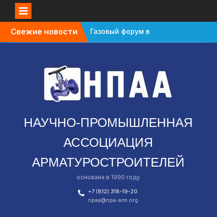
Перейти
Свежие новости
Газовый форум в
к
Санкт-Петербурге
содержимому
перенесли с октября
на апрель
В Омской области
зафиксировали спад в
промышленности
Завод «Знамя труда»
планируют признать
НАУЧНО-ПРОМЫШЛЕННАЯ
банкротом
АССОЦИАЦИЯ
АРМАТУРОСТРОИТЕЛЕЙ
основана в 1990 году
+7 (812) 318-19-20
npaa@npa-arm.org