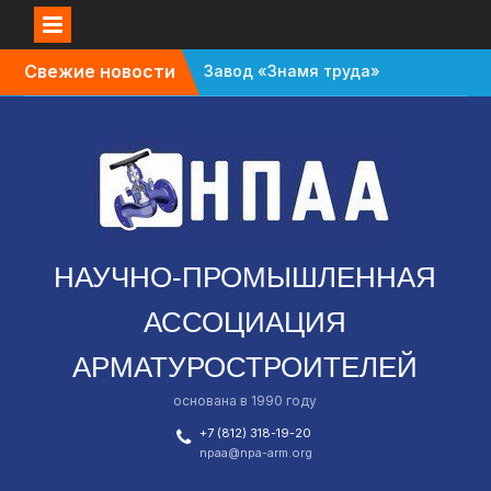
Перейти
Завод «Знамя труда»
Свежие новости
к
планируют признать
содержимому
банкротом
Газовый форум в
Санкт-Петербурге
перенесли с октября
на апрель
В Омской области
зафиксировали спад в
НАУЧНО-ПРОМЫШЛЕННАЯ
промышленности
АССОЦИАЦИЯ
АРМАТУРОСТРОИТЕЛЕЙ
основана в 1990 году
+7 (812) 318-19-20
npaa@npa-arm.org