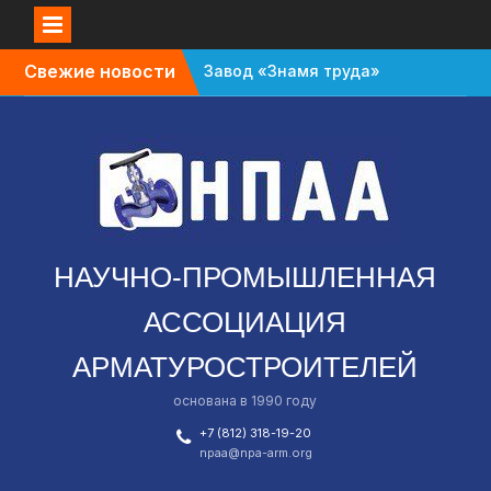
Перейти
Свежие новости
Завод «Знамя труда»
к
планируют признать
содержимому
банкротом
Газовый форум в
Санкт-Петербурге
перенесли с октября
на апрель
В Омской области
зафиксировали спад в
НАУЧНО-ПРОМЫШЛЕННАЯ
промышленности
АССОЦИАЦИЯ
АРМАТУРОСТРОИТЕЛЕЙ
основана в 1990 году
+7 (812) 318-19-20
npaa@npa-arm.org