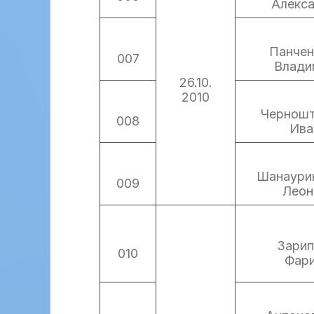
Алекс
Панчен
007
Влади
26.10.
2010
Черношт
008
Ива
Шанаури
009
Леон
Зарип
010
Фар