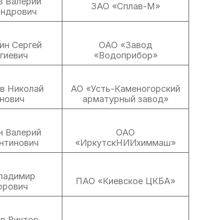
в Валерий
ЗАО «Сплав-М»
андрович
ин Сергей
ОАО «Завод
гиевич
«Водоприбор»
в Николай
АО «Усть-Каменогорский
нович
арматурный завод»
н Валерий
ОАО
нтинович
«ИркутскНИИхиммаш»
ладимир
ПАО «Киевское ЦКБА»
орович
в Виктор