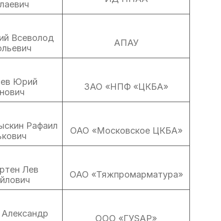
лаевич
ий Всеволод
АПАУ
ольевич
ьев Юрий
ЗАО «НПФ «ЦКБА»
нович
ыскин Рафаил
ОАО «Московское ЦКБА»
ькович
ртен Лев
ОАО «Тяжпромарматура»
йлович
 Александр
ООО «ГУSАР»