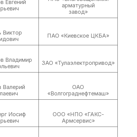
в Евгений
арматурный
орьевич
завод»
ь Виктор
ПАО «Киевское ЦКБА»
идович
в Владимир
ЗАО «Тулаэлектропривод»
ольевич
в Валерий
ОАО
лаевич
«Волгограднефтемаш»
ерг Иосиф
ООО «НПО «ГАКС-
орьевич
Армсервис»