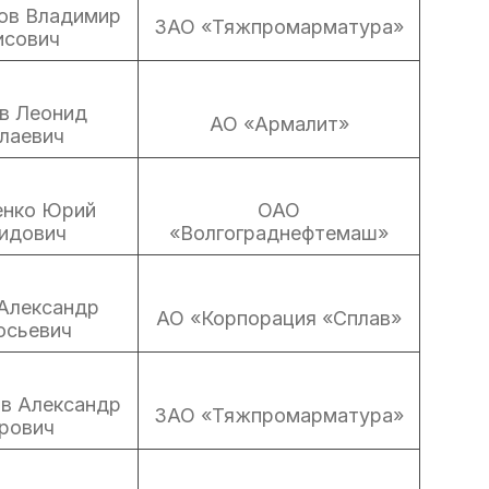
ов Владимир
ЗАО «Тяжпромарматура»
исович
в Леонид
АО «Армалит»
лаевич
енко Юрий
ОАО
идович
«Волгограднефтемаш»
Александр
АО «Корпорация «Сплав»
осьевич
в Александр
ЗАО «Тяжпромарматура»
рович