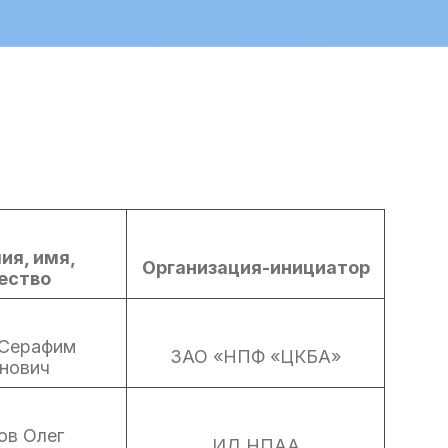
ия, имя,
Организация-инициатор
ество
 Серафим
ЗАО «НПФ «ЦКБА»
нович
ов Олег
ИД НПАА