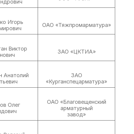
андрович
ко Игорь
ОАО «Тяжпромарматура»
мирович
ан Виктор
ЗАО «ЦКТИА»
нович
н Анатолий
ЗАО
тьевич
«Курганспецарматура»
ОАО «Благовещенский
ов Олег
арматурный
идович
завод»