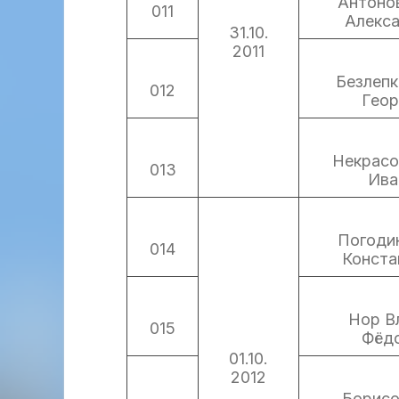
Антоно
011
Алекс
31.10.
2011
Безлепк
012
Геор
Некрасо
013
Ива
Погоди
014
Конста
Нор В
015
Фёд
01.10.
2012
Борисо