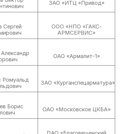
ЗАО «ИТЦ «Привод»
нтинович
в Сергей
ООО «НПО «ГАКС-
мирович
АРМСЕРВИС»
 Александр
ОАО «Армалит-1»
орович
с Ромуальд
ЗАО «Курганспецарматура»
льдович
ев Борис
ОАО «Московское ЦКБА»
лович
ПАО «Благовещенский