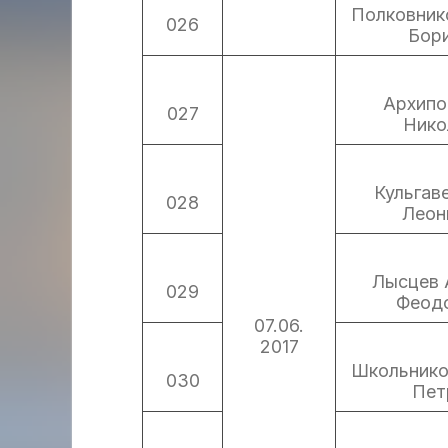
Полковник
026
Бор
Архипо
027
Нико
Кульгав
028
Леон
Лысцев 
029
Феод
07.06.
2017
Школьнико
030
Пет