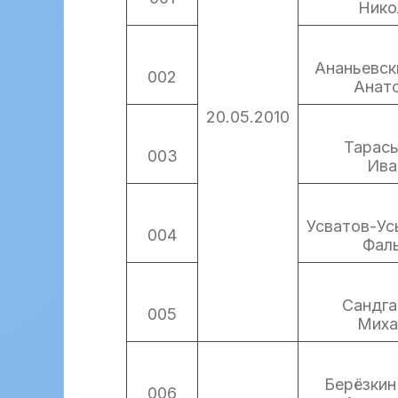
Нико
Ананьевск
002
Анат
20.05.2010
Тарас
003
Ива
Усватов-Ус
004
Фал
Сандга
005
Миха
Берёзкин
006