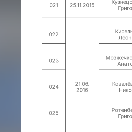
Кузнецо
021
25.11.2015
Григ
Кисел
022
Леон
Мозжечко
023
Анат
21.06.
Ковалё
024
2016
Нико
Ротенб
025
Григ