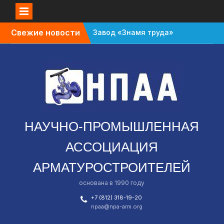
Перейти
Свежие новости
Завод «Знамя труда»
к
планируют признать
содержимому
банкротом
Газовый форум в
Санкт-Петербурге
перенесли с октября
на апрель
В Омской области
зафиксировали спад в
НАУЧНО-ПРОМЫШЛЕННАЯ
промышленности
АССОЦИАЦИЯ
АРМАТУРОСТРОИТЕЛЕЙ
основана в 1990 году
+7 (812) 318-19-20
npaa@npa-arm.org