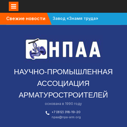
Перейти
Свежие новости
Завод «Знамя труда»
к
планируют признать
содержимому
банкротом
Газовый форум в
Санкт-Петербурге
перенесли с октября
на апрель
В Омской области
зафиксировали спад в
НАУЧНО-ПРОМЫШЛЕННАЯ
промышленности
АССОЦИАЦИЯ
АРМАТУРОСТРОИТЕЛЕЙ
основана в 1990 году
+7 (812) 318-19-20
npaa@npa-arm.org