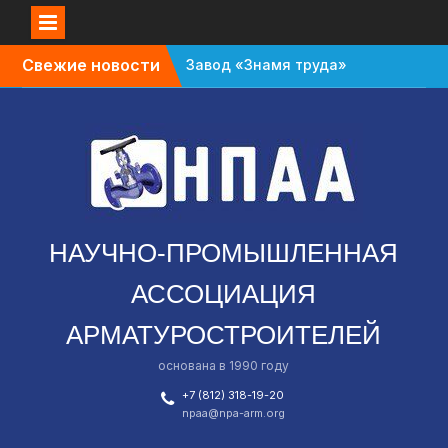
Перейти
Свежие новости
Завод «Знамя труда»
к
планируют признать
содержимому
банкротом
Газовый форум в
Санкт-Петербурге
перенесли с октября
на апрель
В Омской области
зафиксировали спад в
НАУЧНО-ПРОМЫШЛЕННАЯ
промышленности
АССОЦИАЦИЯ
АРМАТУРОСТРОИТЕЛЕЙ
основана в 1990 году
+7 (812) 318-19-20
npaa@npa-arm.org