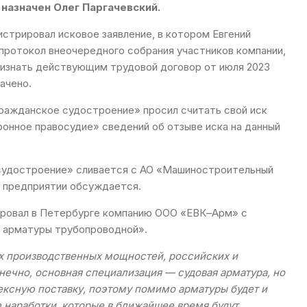
назначен Олег Паргачевский.
истрировал исковое заявление, в котором Евгений
протокол внеочередного собрания участников компании,
признать действующим трудовой договор от июля 2023
ачено.
ражданское судостроение» просил считать свой иск
ронное правосудие» сведений об отзыве иска на данный
 судостроение» сливается с АО «Машиностроительный
м предприятии обсуждается.
рировал в Петербурге компанию ООО «ЕВК–Арм» с
 арматуры трубопроводной».
ых производственных мощностей, российских и
нечно, основная специализация — судовая арматура, но
ексную поставку, поэтому помимо арматуры будет и
е наработки, которые в ближайшее время будут