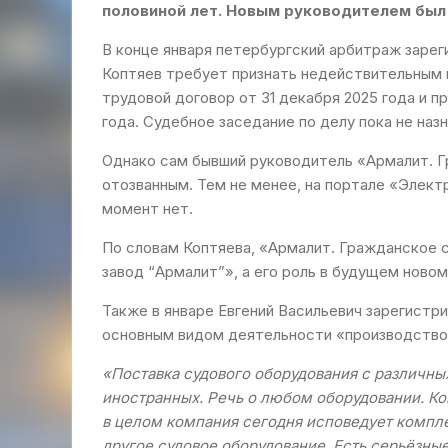
половиной лет. Новым руководителем был 
В конце января петербургский арбитраж зарег
Коптяев требует признать недействительным 
трудовой договор от 31 декабря 2025 года и 
года. Судебное заседание по делу пока не назн
Однако сам бывший руководитель «Армалит. Г
отозванным. Тем не менее, на портале «Элект
момент нет.
По словам Коптяева, «Армалит. Гражданское
завод “Армалит”», а его роль в будущем ново
Также в январе Евгений Васильевич зарегист
основным видом деятельности «производство
«Поставка судового оборудования с различн
иностранных. Речь о любом оборудовании. Ко
в целом компания сегодня исповедует компл
другое судовое оборудование. Есть серьёзны