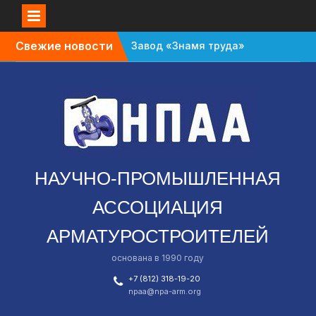
Перейти
Свежие новости
Завод «Знамя труда»
к
планируют признать
содержимому
банкротом
Газовый форум в
Санкт-Петербурге
перенесли с октября
на апрель
В Омской области
зафиксировали спад в
НАУЧНО-ПРОМЫШЛЕННАЯ
промышленности
АССОЦИАЦИЯ
АРМАТУРОСТРОИТЕЛЕЙ
основана в 1990 году
+7 (812) 318-19-20
npaa@npa-arm.org