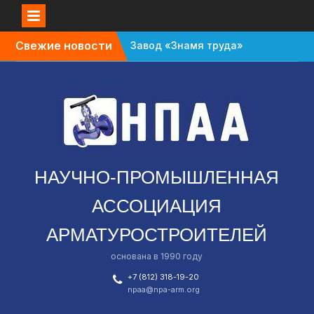
Перейти
Свежие новости
Завод «Знамя труда»
к
планируют признать
содержимому
банкротом
Газовый форум в
Санкт-Петербурге
перенесли с октября
на апрель
В Омской области
зафиксировали спад в
НАУЧНО-ПРОМЫШЛЕННАЯ
промышленности
АССОЦИАЦИЯ
АРМАТУРОСТРОИТЕЛЕЙ
основана в 1990 году
+7 (812) 318-19-20
npaa@npa-arm.org