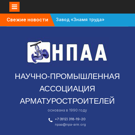
Перейти
Свежие новости
Завод «Знамя труда»
к
планируют признать
содержимому
банкротом
Газовый форум в
Санкт-Петербурге
перенесли с октября
на апрель
В Омской области
зафиксировали спад в
НАУЧНО-ПРОМЫШЛЕННАЯ
промышленности
АССОЦИАЦИЯ
АРМАТУРОСТРОИТЕЛЕЙ
основана в 1990 году
+7 (812) 318-19-20
npaa@npa-arm.org