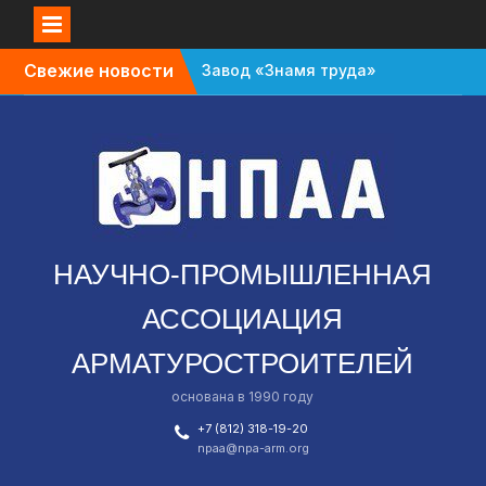
Перейти
Свежие новости
Завод «Знамя труда»
к
планируют признать
содержимому
банкротом
Газовый форум в
Санкт-Петербурге
перенесли с октября
на апрель
В Омской области
зафиксировали спад в
НАУЧНО-ПРОМЫШЛЕННАЯ
промышленности
АССОЦИАЦИЯ
АРМАТУРОСТРОИТЕЛЕЙ
основана в 1990 году
+7 (812) 318-19-20
npaa@npa-arm.org