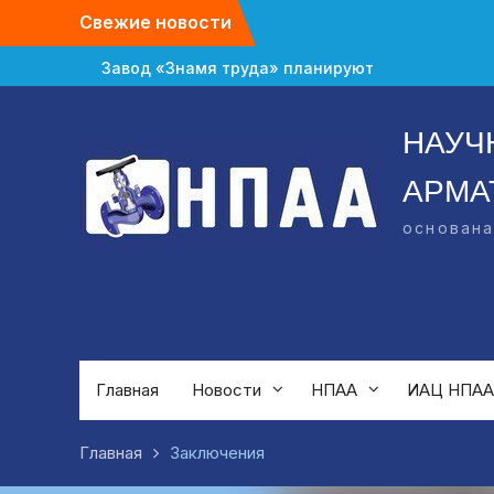
Свежие новости
Завод «Знамя труда» планируют
признать банкротом
Газовый форум в Санкт-Петербурге
НАУЧ
перенесли с октября на апрель
В Омской области зафиксировали
АРМА
спад в промышленности
основана
Главная
Новости
НПАА
ИАЦ НПАА
Главная
Заключения