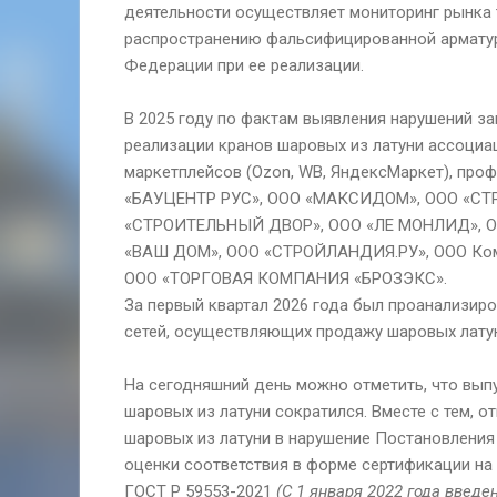
деятельности осуществляет мониторинг рынка
распространению фальсифицированной арматур
Федерации при ее реализации.
В 2025 году по фактам выявления нарушений за
реализации кранов шаровых из латуни ассоци
маркетплейсов (Ozon, WB, ЯндексМаркет), про
«БАУЦЕНТР РУС», ООО «МАКСИДОМ», ООО «С
«СТРОИТЕЛЬНЫЙ ДВОР», ООО «ЛЕ МОНЛИД», О
«ВАШ ДОМ», ООО «СТРОЙЛАНДИЯ.РУ», ООО Ком
ООО «ТОРГОВАЯ КОМПАНИЯ «БРОЗЭКС».
За первый квартал 2026 года был проанализир
сетей, осуществляющих продажу шаровых лату
На сегодняшний день можно отметить, что вып
шаровых из латуни сократился. Вместе с тем, о
шаровых из латуни в нарушение Постановления
оценки соответствия в форме сертификации на
ГОСТ Р 59553-2021
(С 1 января 2022 года введе