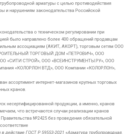
 трубопроводной арматуры с целью противодействия
ы и нарушениям законодательства Российской
конодательства о техническом регулировании при
ацией было направлено более 400 обращений продавцам
фильным ассоциациям (АКИТ, АКОРТ), торговым сетям ООО
ТРОИТЕЛЬНЫЙ ТОРГОВЫЙ ДОМ «ПЕТРОВИЧ», ООО
ОО «СИТИ СТРОЙ», ООО «ВСЕИНСТРУМЕНТЫ.РУ», ООО
пания «КОЛОРЛОН ВТД», ООО Компании «КОЛОРЛОН»,
ован ассортимент интернет-магазинов крупных торговых
нных кранов.
уск несертифицированной продукции, а именно, кранов
тмечаем, что встречаются случаи реализации кранов
 Правительства №2425 без проведения обязательной
 соответствие
н в действие ГОСТ Р 59553-2021 «Арматура трубопроводная.